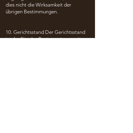
dies nicht die Wirksamkeit der
übrigen Bestimmungen.
10. Gerichtsstand Der Gerichtsstand
ist der Sitz des Restaurants, soweit
das Gesetz nichts anderes
vorschreibt.