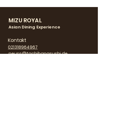
MIZU ROYAL
Asian Dining Experience
Kontakt
021318964967
neuss@tachibanasushi.de
Öffnungszeiten
Di. bis Sa. : 17 - 23 Uhr
Sonntag: GESCHLOSSEN
Adresse
MIZU ROYAL
Glockhammer 59
41460 Neuss
Datenschut
z
AGB