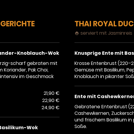
 GERICHTE
THAI ROYAL DU
🍚 serviert mit Jasminreis
riander-Knoblauch-Wok
Knusprige Ente mit Bas
ürzig-scharf gebraten mit
Krosse Entenbrust (220–2
 Koriander, Pak Choi,
Gemüse mit Basilikum, Pe
– intensiv im Geschmack
Knoblauch in pikanter Soß
21,90 €
Ente mit Cashewkerne
22,90 €
Gebratene Entenbrust (2
24,90 €
Cashewkernen, Zuckerscho
und frischem Basilikum in 
Soße.
-Basilikum-Wok