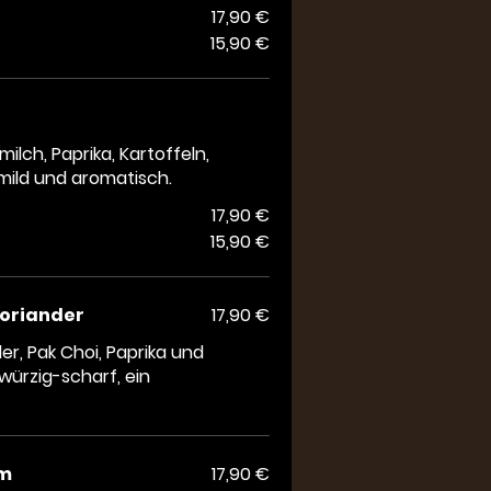
17,90 €
15,90 €
lch, Paprika, Kartoffeln,
ild und aromatisch.
17,90 €
15,90 €
Koriander
17,90 €
er, Pak Choi, Paprika und
ürzig-scharf, ein
um
17,90 €