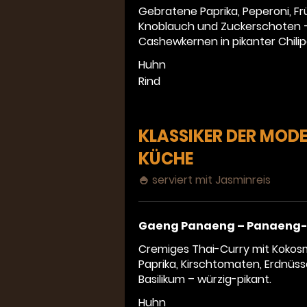
Gebratene Paprika, Peperoni, Frü
Knoblauch und Zuckerschoten –
Cashewkernen in pikanter Chilip
Huhn
Rind
KLASSIKER DER MOD
KÜCHE
🍚 serviert mit Jasminreis
Gaeng Panaeng – Panaeng-
Cremiges Thai-Curry mit Kokosm
Paprika, Kirschtomaten, Erdnüss
Basilikum – würzig-pikant.
Huhn