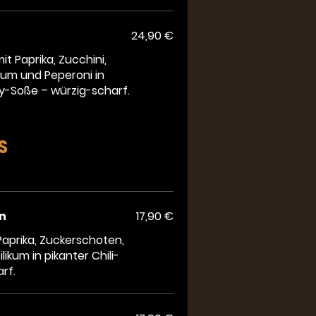
24,90 €
t Paprika, Zucchini,
kum und Peperoni in
y-Soße – würzig-scharf.
S
n
17,90 €
aprika, Zuckerschoten,
ikum in pikanter Chili-
rf.