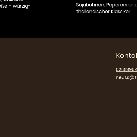
Sojabohnen, Peperoni un
oße – würzig-
thailändischer Klassiker.
Konta
02131896
neuss@ta