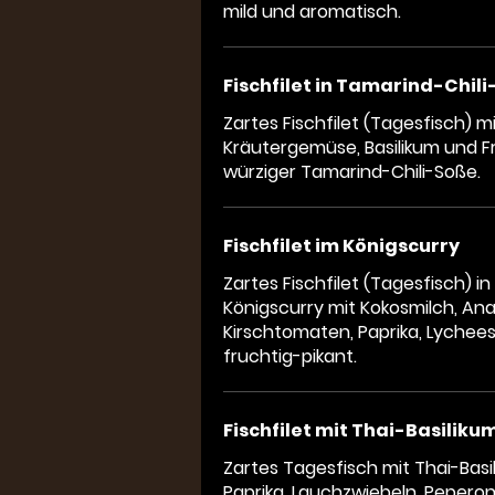
mild und aromatisch.
Fischfilet in Tamarind-Chil
Zartes Fischfilet (Tagesfisch) mi
Kräutergemüse, Basilikum und Fr
würziger Tamarind-Chili-Soße.
Fischfilet im Königscurry
Zartes Fischfilet (Tagesfisch) i
Königscurry mit Kokosmilch, An
Kirschtomaten, Paprika, Lyche
fruchtig-pikant.
Fischfilet mit Thai-Basiliku
Zartes Tagesfisch mit Thai-Basil
Paprika, Lauchzwiebeln, Peperoni