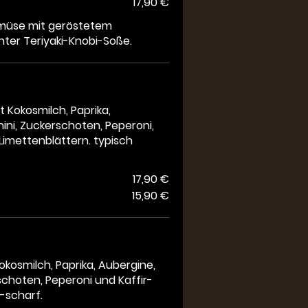
17,90 €
müse mit geröstetem
nter Teriyaki-Knobi-Soße.
 Kokosmilch, Paprika,
ini, Zuckerschoten, Peperoni,
-Limettenblättern. typisch
17,90 €
15,90 €
kosmilch, Paprika, Aubergine,
choten, Peperoni und Kaffir-
-scharf.