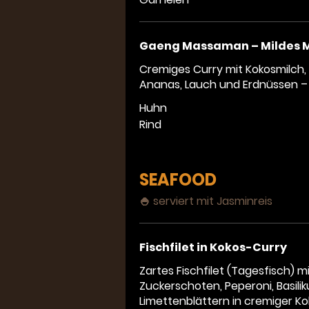
Gaeng Massaman – Mildes
Cremiges Curry mit Kokosmilch, P
Ananas, Lauch und Erdnüssen – w
Huhn
Rind
SEAFOOD
🍚 serviert mit Jasminreis
Fischfilet in Kokos-Curry
Zartes Fischfilet (Tagesfisch) mi
Zuckerschoten, Peperoni, Basili
Limettenblättern in cremiger K