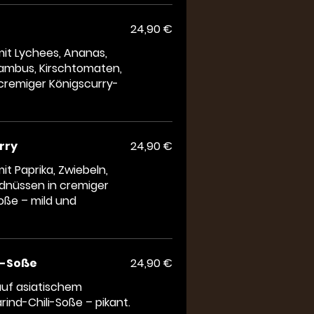
24,90 €
mit Lychees, Ananas,
Bambus, Kirschtomaten,
 cremiger Königscurry-
rry
24,90 €
it Paprika, Zwiebeln,
rdnüssen in cremiger
ße – mild und
i-Soße
24,90 €
auf asiatischem
ind-Chili-Soße – pikant.