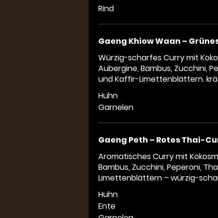
Rind
Gaeng Khiow Waan – Grünes
Würzig-scharfes Curry mit Kokos
Aubergine, Bambus, Zucchini, Pe
und Kaffir-Limettenblättern. kr
Huhn
Garnelen
Gaeng Peth – Rotes Thai-Cu
Aromatisches Curry mit Kokosmil
Bambus, Zucchini, Peperoni, Thai
Limettenblättern – würzig-schar
Huhn
Ente
Garnelen