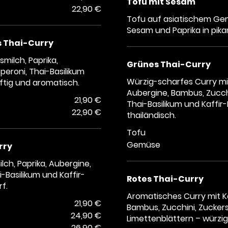
Tofu mit Sesam
22,90 €
Tofu auf asiatischem Ge
Sesam und Paprika in pika
 Thai-Curry
milch, Paprika,
Grünes Thai-Curry
peroni, Thai-Basilikum
Würzig-scharfes Curry mit
äftig und aromatisch.
Aubergine, Bambus, Zucch
21,90 €
Thai-Basilikum und Kaffir
22,90 €
thailändisch.
Tofu
Gemüse
rry
ch, Paprika, Aubergine,
-Basilikum und Kaffir-
Rotes Thai-Curry
f.
Aromatisches Curry mit Ko
21,90 €
Bambus, Zucchini, Zuckers
24,90 €
Limettenblättern – würzig
26,90 €