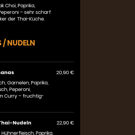
k Choi, Paprika,
Peperoni – sehr scharf
iker der Thai-Küche.
 / NUDELN
nanas
20,90 €
ch, Garnelen, Paprika,
uch, Peperoni,
 Curry – fruchtig-
Thai-Nudeln
22,90 €
Hühnerfleisch, Paprika,