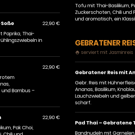
Tofu mit Thai-Basilikum, Pa
Zuckerschoten, Chili und 
und aromatisch, ein Klass
i-Soße
22,90 €
t Paprika, Thai-
ühlingszwiebeln in
GEBRATENER REIS
🍚 serviert mit Jasminreis
22,90 €
Gebratener Reis mit A
n rotem
Gebr. Reis mit Hühnerfleis
anas,
Ananas, Basilikum, Knobla
es und Bambus –
Lauchzwiebeln und gelbem
scharf.
m
22,90 €
Pad Thai – Gebratene 
ikum, Pak Choi,
Bandnudeln mit Garnelen, 
, Chili und