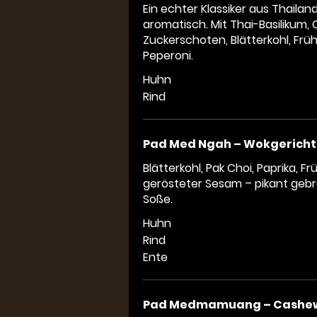
Ein echter Klassiker aus Thailan
aromatisch. Mit Thai-Basilikum, Ch
Zuckerschoten, Blätterkohl, Frü
Peperoni.
Huhn
Rind
Pad Med Ngah – Wokgericht
Blätterkohl, Pak Choi, Paprika, F
gerösteter Sesam – pikant gebra
Soße.
Huhn
Rind
Ente
Pad Medmamuang – Cashew-