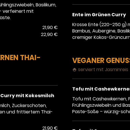
hlingszwiebeln, Basilikum,
 verfeinert mit
Ente im Grünen Curry
aste.
Krosse Ente (220–250 g) mi
21,90 €
Bambus, Aubergine, Basili
22,90 €
cremiger Kokos-Grüncurr
ERNEN THAI-
VEGANER GENUS
🍚 serviert mit Jasminreis
Tofu mit Cashewkerne
Curry mit Kokosmilch
Tofu mit Cashewkernen, P
Frühlingszwiebeln und Basil
ilch, Zuckerschoten,
Paste-Soße – würzig-scha
en und frittiertem Thai-
21,90 €