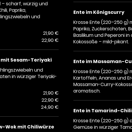
d – scharf, würzig und
ili, Paprika,
Ente im Königscurry
hlingszwiebeln und
Krosse Ente (220–250 g) 
Paprika, Zuckerschoten, 
21,90 €
Basilikum und Peperoni in
22,90 €
Kokossoße – mild-pikant.
 mit Sesam-Teriyaki
Ente im Massaman-Cu
rühlingszwiebeln und
Krosse Ente (220–250 g) m
ten in würziger Teriyaki-
Kartoffeln, Ananas und E
Massaman-Curry-Kokosso
aromatisch.
21,90 €
22,90 €
24,90 €
Ente in Tamarind-Chil
Krosse Ente (220–250 g) 
Wok mit Chiliwürze
Gemüse in würziger Tamar