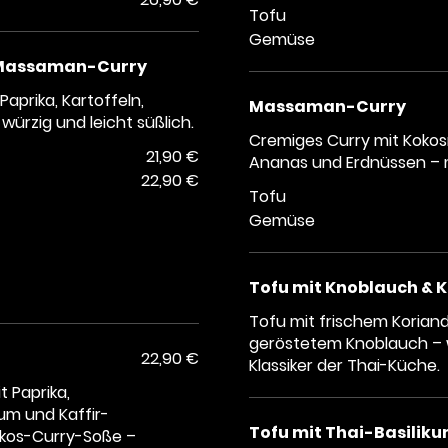
Tofu
Gemüse
 Massaman-Curry
aprika, Kartoffeln,
Massaman-Curry
ürzig und leicht süßlich.
Cremiges Curry mit Kokosmi
21,90 €
Ananas und Erdnüssen – m
22,90 €
Tofu
Gemüse
Tofu mit Knoblauch & 
Tofu mit frischem Koriand
geröstetem Knoblauch – w
22,90 €
Klassiker der Thai-Küche.
t Paprika,
kum und Kaffir-
Tofu mit Thai-Basilik
okos-Curry-Soße –