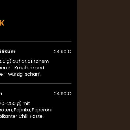
CK
ilikum
24,90 €
50 g) auf asiatischem
peroni, Kräutern und
e – würzig-scharf.
n
24,90 €
20–250 g) mit
ten, Paprika, Peperoni
pikanter Chili-Paste-