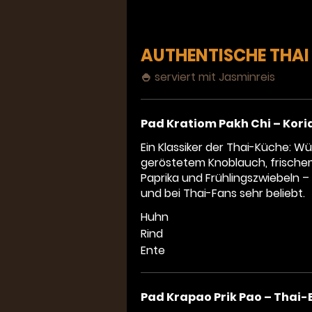
AUTHENTISCHE THAI
🍚 serviert mit Jasminreis
Pad Kratiom Pakh Chi – Ko
Ein Klassiker der Thai-Küche: W
geröstetem Knoblauch, frischem
Paprika und Frühlingszwiebeln 
und bei Thai-Fans sehr beliebt.
Huhn
Rind
Ente
Pad Krapao Prik Pao – Thai