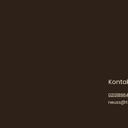
Konta
02131896
neuss@ta